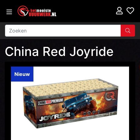
China Red Joyride
Nieuw