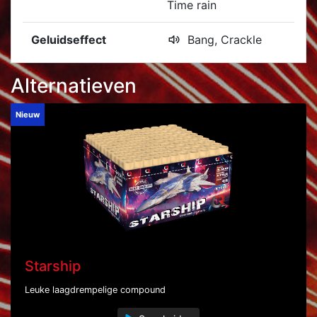
Time rain
Geluidseffect
Bang, Crackle
Alternatieven
Nieuw
Starship
Leuke laagdrempelige compound