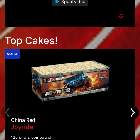
Speel video
Top Cakes!
Nieuw
China Red
Joyride
120 shots compound