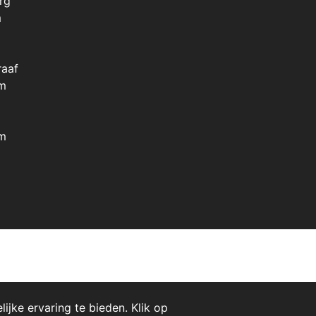
rg
m
raaf
m
m
jke ervaring te bieden. Klik op