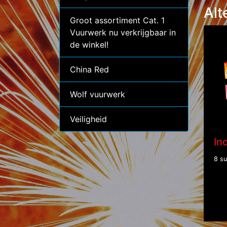
Alt
Groot assortiment Cat. 1
Vuurwerk nu verkrijgbaar in
de winkel!
China Red
Wolf vuurwerk
Veiligheid
In
8 s