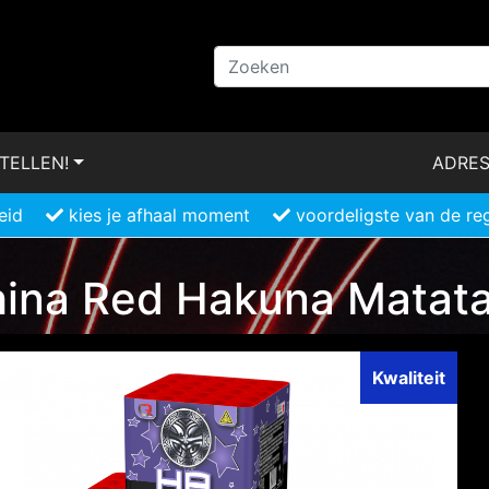
TELLEN!
ADRES
eid
kies je afhaal moment
voordeligste van de re
ina Red Hakuna Matat
Kwaliteit