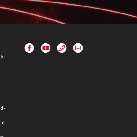
de
ld-
ht