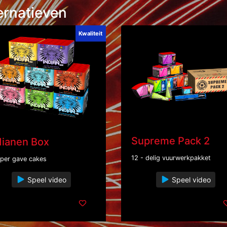
ernatieven
Kwaliteit
Supreme Pack 2
dianen Box
12 - delig vuurwerkpakket
uper gave cakes
Speel video
Speel video